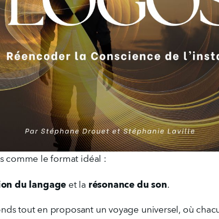
s comme le format idéal :
ion du langage
résonance du son
 et la 
.
fonds tout en proposant un voyage universel, où chacu